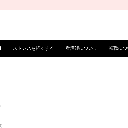
所
ストレスを軽くする
看護師について
転職につ
い
。
よ
境