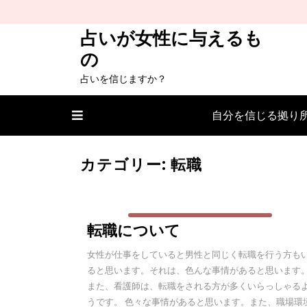
Skip
to
占いが女性に与えるも
content
の
占いを信じますか？
自分を信じる拠り
カテゴリー:
転職
転職について
女性が仕事をしていると男性と同じく転職を行う方も
ると思います。それは、色んな事情があると思います
また、看護師は、転職をされる方が多くいらっしゃる
うです。 色々な事情があると思います。また、職場環